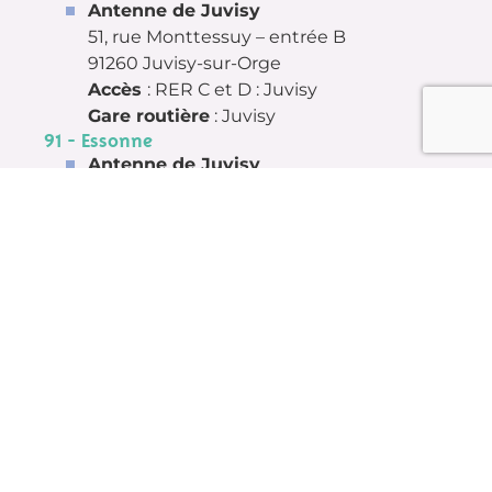
Antenne de Juvisy
51, rue Monttessuy – entrée B
91260 Juvisy-sur-Orge
Accès
: RER C et D : Juvisy
Gare routière
: Juvisy
91 - Essonne
Antenne de Juvisy
51, rue Monttessuy – entrée B
91260 Juvisy-sur-Orge
Accès
: RER C et D : Juvisy
Gare routière
: Juvisy
Horaires d’accueil téléphonique