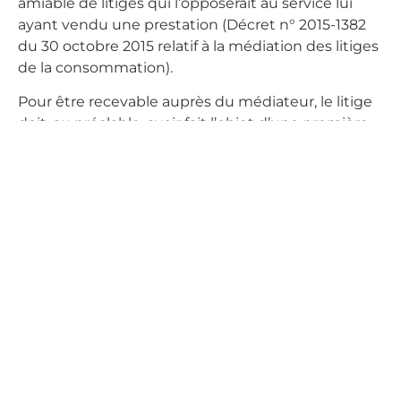
amiable de litiges qui l’opposerait au service lui
ayant vendu une prestation (Décret n° 2015-1382
du 30 octobre 2015 relatif à la médiation des litiges
de la consommation).
Pour être recevable auprès du médiateur, le litige
doit, au préalable, avoir fait l’objet d’une première
tentative de résolution directe par une
réclamation écrite auprès du service.
Le client dispose alors, d’un délai d’un an, à partir
de l’envoi de son courrier pour saisir le médiateur,
en cas de non réponse ou de réponse
insatisfaisante du service.
Liste des médiateurs ANM CONSO
CYRIL Franck
KISSEL Paul Louis
FOUGERON Nathalie Pascale