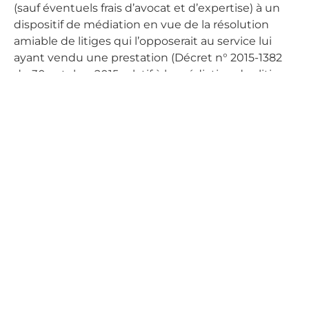
(sauf éventuels frais d’avocat et d’expertise) à un
dispositif de médiation en vue de la résolution
amiable de litiges qui l’opposerait au service lui
ayant vendu une prestation (Décret n° 2015-1382
du 30 octobre 2015 relatif à la médiation des litiges
de la consommation).
Pour être recevable auprès du médiateur, le litige
doit, au préalable, avoir fait l’objet d’une première
tentative de résolution directe par une
réclamation écrite auprès du service.
Le client dispose alors, d’un délai d’un an, à partir
de l’envoi de son courrier pour saisir le médiateur,
en cas de non réponse ou de réponse
insatisfaisante du service.
Liste des médiateurs ANM CONSO
CYRIL Franck
KISSEL Paul Louis